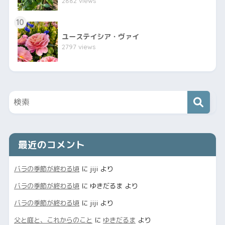
2882 views
10
ユーステイシア・ヴァイ
2797 views
最近のコメント
バラの季節が終わる頃
に
jiji
より
バラの季節が終わる頃
に
ゆきだるま
より
バラの季節が終わる頃
に
jiji
より
父と庭と、これからのこと
に
ゆきだるま
より