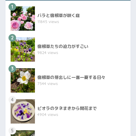
1
バラと宿根草が咲く庭
11845 views
2
宿根草たちの迫力がすごい
9824 views
3
宿根草の芽出しに一喜一憂する日々
7544 views
4
ビオラのタネまきから開花まで
4904 views
5