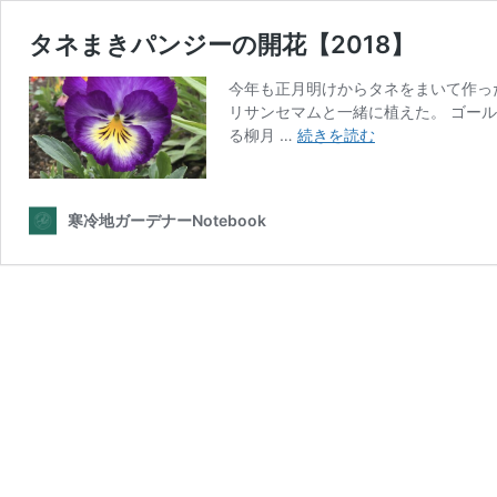
タネまきパンジーの開花【2018】
今年も正月明けからタネをまいて作っ
リサンセマムと一緒に植えた。 ゴー
タ
る柳月 …
続きを読む
ネ
ま
き
寒冷地ガーデナーNotebook
パ
ン
ジ
ー
の
開
花
【2018】