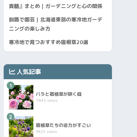
真髄』まとめ｜ガーデニングと心の関係
釧路で園芸｜北海道東部の寒冷地ガーデ
ニングの楽しみ方
寒冷地で育つおすすめ宿根草20選
人気記事
1
バラと宿根草が咲く庭
11845 views
2
宿根草たちの迫力がすごい
9825 views