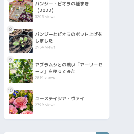
パンジー・ビオラの種まき
【2022】
3205 views
8
パンジーとビオラのポット上げを
しました
2954 views
9
アブラムシとの戦い「アーリーセ
ーフ」を使ってみた
2891 views
10
ユーステイシア・ヴァイ
2799 views