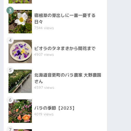
3
宿根草の芽出しに一喜一憂する
日々
7544 views
4
ビオラのタネまきから開花まで
4907 views
5
北海道音更町のバラ農家 大野農園
さん
4597 views
6
バラの季節【2023】
4019 views
7