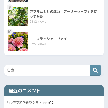
9
アブラムシとの戦い「アーリーセーフ」を使
ってみた
2882 views
10
ユーステイシア・ヴァイ
2797 views
最近のコメント
バラの季節が終わる頃
に
jiji
より