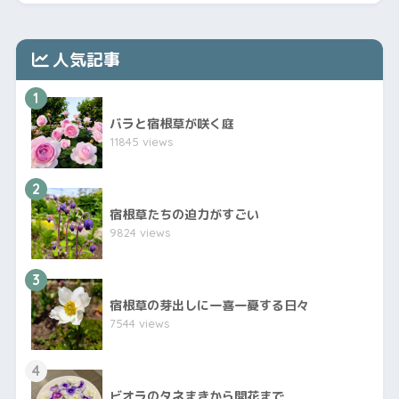
人気記事
1
バラと宿根草が咲く庭
11845 views
2
宿根草たちの迫力がすごい
9824 views
3
宿根草の芽出しに一喜一憂する日々
7544 views
4
ビオラのタネまきから開花まで