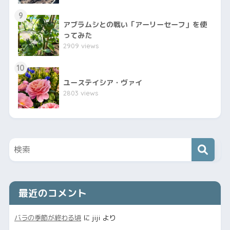
9
アブラムシとの戦い「アーリーセーフ」を使
ってみた
2909 views
10
ユーステイシア・ヴァイ
2803 views
最近のコメント
バラの季節が終わる頃
に
jiji
より