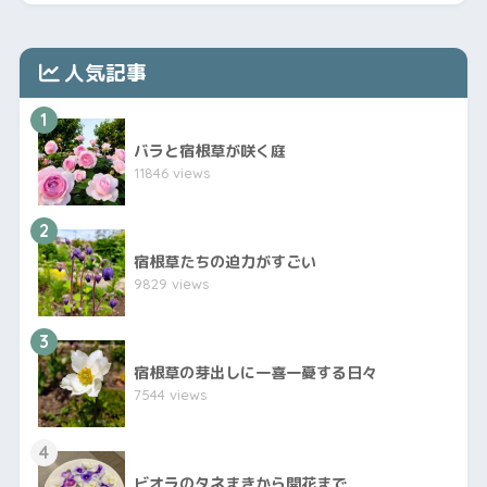
人気記事
1
バラと宿根草が咲く庭
11846 views
2
宿根草たちの迫力がすごい
9829 views
3
宿根草の芽出しに一喜一憂する日々
7544 views
4
ビオラのタネまきから開花まで