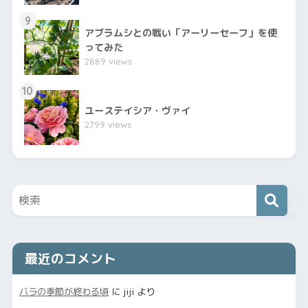
9
アブラムシとの戦い「アーリーセーフ」を使
ってみた
2889 views
10
ユーステイシア・ヴァイ
2799 views
最近のコメント
バラの季節が終わる頃
に
jiji
より