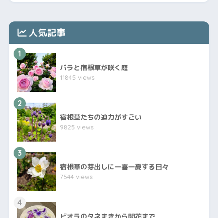
人気記事
1
バラと宿根草が咲く庭
11845 views
2
宿根草たちの迫力がすごい
9825 views
3
宿根草の芽出しに一喜一憂する日々
7544 views
4
ビオラのタネまきから開花まで