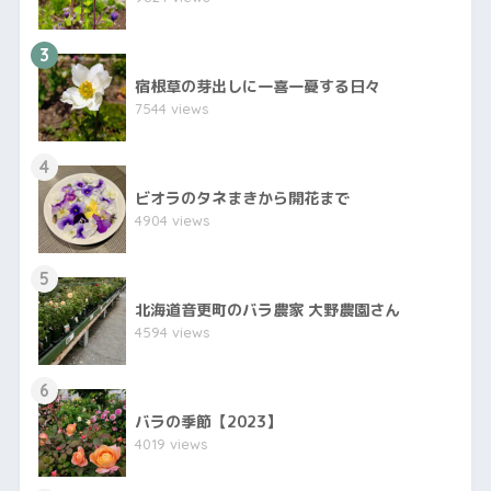
3
宿根草の芽出しに一喜一憂する日々
7544 views
4
ビオラのタネまきから開花まで
4904 views
5
北海道音更町のバラ農家 大野農園さん
4594 views
6
バラの季節【2023】
4019 views