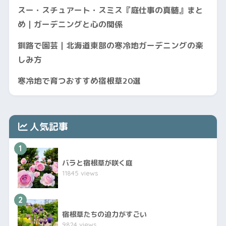
スー・スチュアート・スミス『庭仕事の真髄』まと
め｜ガーデニングと心の関係
釧路で園芸｜北海道東部の寒冷地ガーデニングの楽
しみ方
寒冷地で育つおすすめ宿根草20選
人気記事
1
バラと宿根草が咲く庭
11845 views
2
宿根草たちの迫力がすごい
9824 views