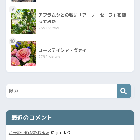
9
アブラムシとの戦い「アーリーセーフ」を使
ってみた
2891 views
10
ユーステイシア・ヴァイ
2799 views
最近のコメント
バラの季節が終わる頃
に
jiji
より