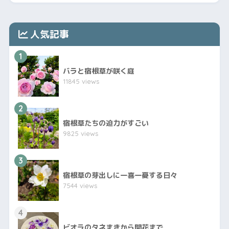
人気記事
1
バラと宿根草が咲く庭
11845 views
2
宿根草たちの迫力がすごい
9825 views
3
宿根草の芽出しに一喜一憂する日々
7544 views
4
ビオラのタネまきから開花まで