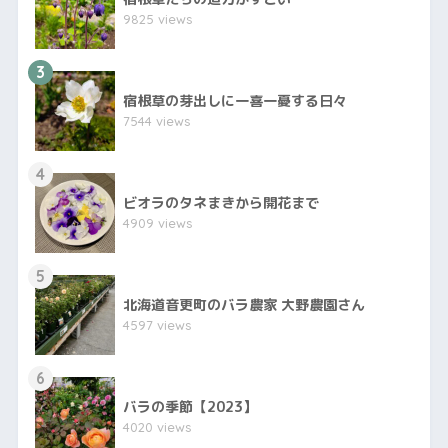
9825 views
3
宿根草の芽出しに一喜一憂する日々
7544 views
4
ビオラのタネまきから開花まで
4909 views
5
北海道音更町のバラ農家 大野農園さん
4597 views
6
バラの季節【2023】
4020 views