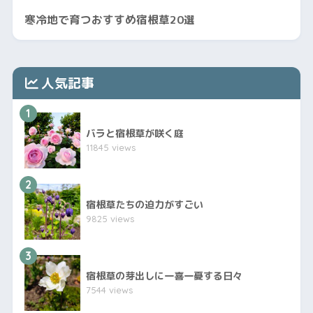
寒冷地で育つおすすめ宿根草20選
人気記事
1
バラと宿根草が咲く庭
11845 views
2
宿根草たちの迫力がすごい
9825 views
3
宿根草の芽出しに一喜一憂する日々
7544 views