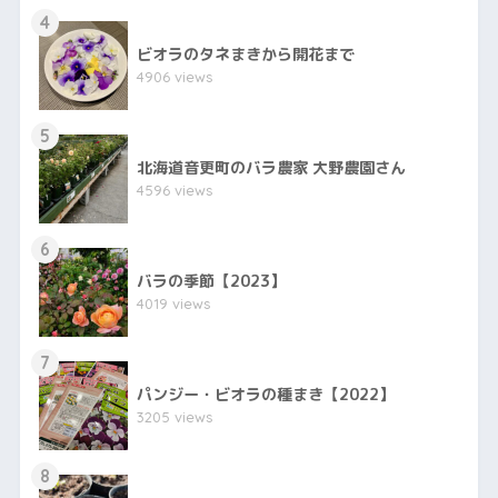
4
ビオラのタネまきから開花まで
4906 views
5
北海道音更町のバラ農家 大野農園さん
4596 views
6
バラの季節【2023】
4019 views
7
パンジー・ビオラの種まき【2022】
3205 views
8