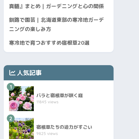
真髄』まとめ｜ガーデニングと心の関係
釧路で園芸｜北海道東部の寒冷地ガーデ
ニングの楽しみ方
寒冷地で育つおすすめ宿根草20選
人気記事
1
バラと宿根草が咲く庭
11845 views
2
宿根草たちの迫力がすごい
9825 views