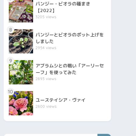
パンジー・ビオラの種まき
【2022】
3205 views
8
パンジーとビオラのポット上げを
しました
2954 views
9
アブラムシとの戦い「アーリーセ
ーフ」を使ってみた
2893 views
10
ユーステイシア・ヴァイ
2800 views