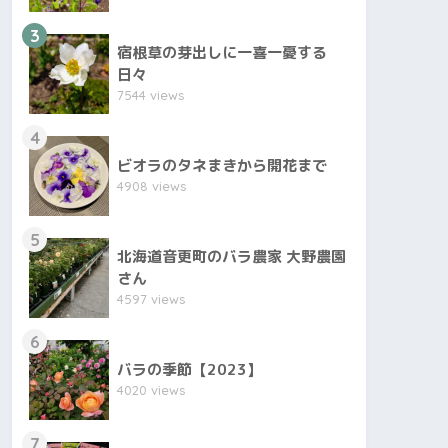
3
宿根草の芽出しに一喜一憂する
日々
7544 views
4
ビオラのタネまきから開花まで
4908 views
5
北海道音更町のバラ農家 大野農園
さん
4597 views
6
バラの季節【2023】
4020 views
7