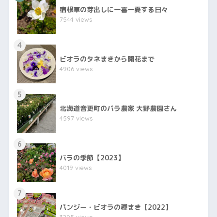
宿根草の芽出しに一喜一憂する日々
7544 views
4
ビオラのタネまきから開花まで
4906 views
5
北海道音更町のバラ農家 大野農園さん
4597 views
6
バラの季節【2023】
4019 views
7
パンジー・ビオラの種まき【2022】
3205 views