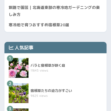
釧路で園芸｜北海道東部の寒冷地ガーデニングの楽
しみ方
寒冷地で育つおすすめ宿根草20選
人気記事
1
バラと宿根草が咲く庭
11845 views
2
宿根草たちの迫力がすごい
9825 views
3