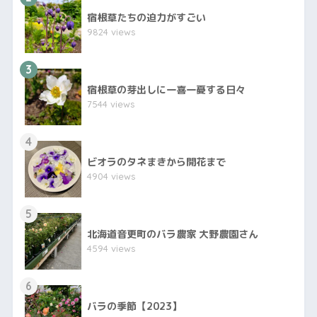
宿根草たちの迫力がすごい
9824 views
3
宿根草の芽出しに一喜一憂する日々
7544 views
4
ビオラのタネまきから開花まで
4904 views
5
北海道音更町のバラ農家 大野農園さん
4594 views
6
バラの季節【2023】