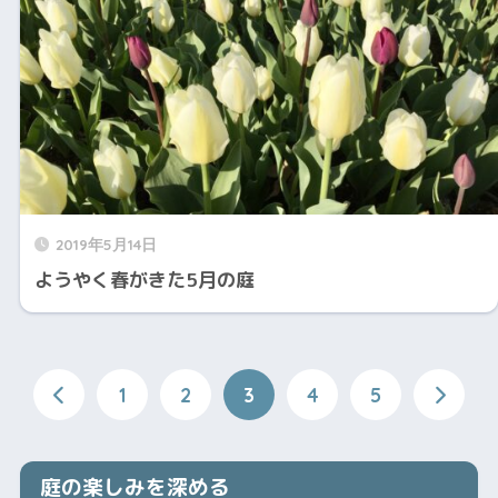
2019年5月14日
ようやく春がきた5月の庭
1
2
3
4
5
庭の楽しみを深める