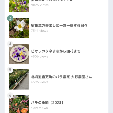
9825 views
3
宿根草の芽出しに一喜一憂する日々
7544 views
4
ビオラのタネまきから開花まで
4906 views
5
北海道音更町のバラ農家 大野農園さん
4596 views
6
バラの季節【2023】
4019 views