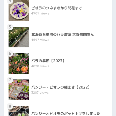
4
ビオラのタネまきから開花まで
4909 views
5
北海道音更町のバラ農家 大野農園さん
4597 views
6
バラの季節【2023】
4020 views
7
パンジー・ビオラの種まき【2022】
3207 views
8
パンジーとビオラのポット上げをしました