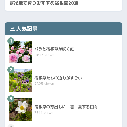
寒冷地で育つおすすめ宿根草20選
人気記事
1
バラと宿根草が咲く庭
11846 views
2
宿根草たちの迫力がすごい
9825 views
3
宿根草の芽出しに一喜一憂する日々
7544 views