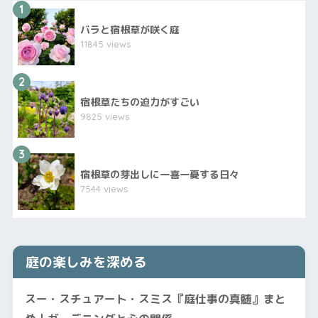
1
バラと宿根草が咲く庭
11845 views
2
宿根草たちの迫力がすごい
9825 views
3
宿根草の芽出しに一喜一憂する日々
7544 views
庭の楽しみを深める
スー・スチュアート・スミス『庭仕事の真髄』まと