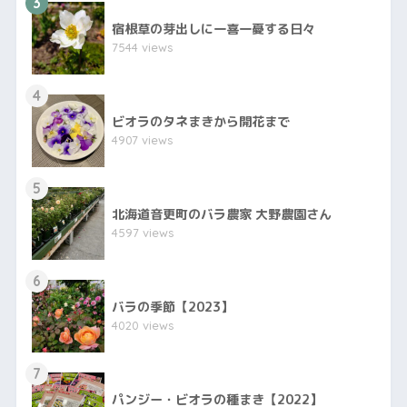
3
宿根草の芽出しに一喜一憂する日々
7544 views
4
ビオラのタネまきから開花まで
4907 views
5
北海道音更町のバラ農家 大野農園さん
4597 views
6
バラの季節【2023】
4020 views
7
パンジー・ビオラの種まき【2022】