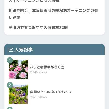
め｜ガーデニングと心の関係
釧路で園芸｜北海道東部の寒冷地ガーデニングの楽
しみ方
寒冷地で育つおすすめ宿根草20選
人気記事
1
バラと宿根草が咲く庭
11845 views
2
宿根草たちの迫力がすごい
9825 views