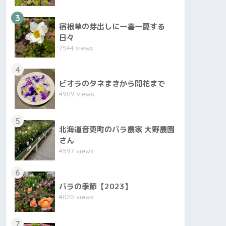
3
宿根草の芽出しに一喜一憂する
日々
7544 views
4
ビオラのタネまきから開花まで
4909 views
5
北海道音更町のバラ農家 大野農園
さん
4597 views
6
バラの季節【2023】
4020 views
7