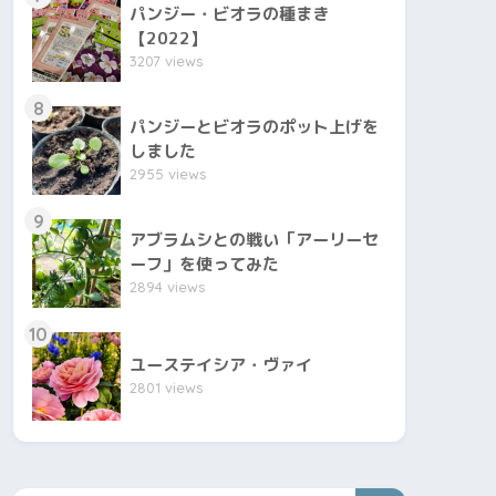
パンジー・ビオラの種まき
【2022】
3207 views
8
パンジーとビオラのポット上げを
しました
2955 views
9
アブラムシとの戦い「アーリーセ
ーフ」を使ってみた
2894 views
10
ユーステイシア・ヴァイ
2801 views