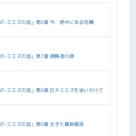
の-ミミズの話」第6章 今、地中にある危機
の-ミミズの話」第7章 侵略者の顔
の-ミミズの話」第8章 巨大ミミズを追いかけて
の-ミミズの話」第9章 生きた農耕器具