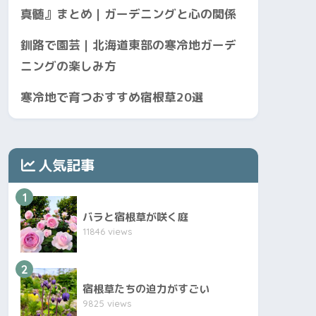
真髄』まとめ｜ガーデニングと心の関係
釧路で園芸｜北海道東部の寒冷地ガーデ
ニングの楽しみ方
寒冷地で育つおすすめ宿根草20選
人気記事
1
バラと宿根草が咲く庭
11846 views
2
宿根草たちの迫力がすごい
9825 views