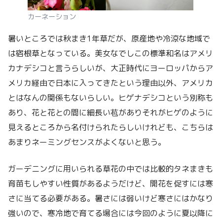
カーネーション
暑いところでは秋まき1年草だが、原産地や冷涼な地域で
は宿根草となっている。美女なでしこの標準和名はアメリ
カナデシコと言うらしいが、大正時代にヨーロッパからア
メリカ経由で日本に入ってきたという理由以外、アメリカ
とはなんの関係もないらしい。ヒゲナデシコという別称も
あり、花と花との間に細長い苞がありそれがヒゲのように
見えるところから名付けられたらしいけれども、こちらは
あまりネーミングセンスがよくないと思う。
ガーデニングに用いられる草花の中では比較的タネまきも
育苗もしやすい性質があるようだけど、開花を促すには寒
さに当てる必要がある。暑さには弱いけど寒さにはかなり
強いので、寒冷地で育てる場合には今回のように夏以降に