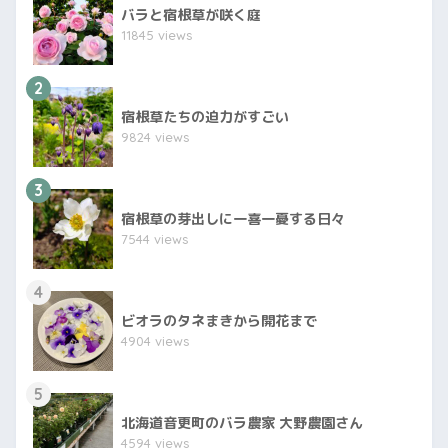
バラと宿根草が咲く庭
11845 views
2
宿根草たちの迫力がすごい
9824 views
3
宿根草の芽出しに一喜一憂する日々
7544 views
4
ビオラのタネまきから開花まで
4904 views
5
北海道音更町のバラ農家 大野農園さん
4594 views