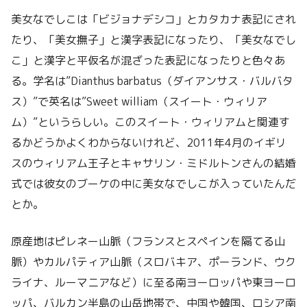
美女なでしこは「ビジョナデシコ」とカタカナ表記にされ
たり、「美女撫子」と漢字表記になったり、「美女なでし
こ」と漢字と平仮名が混ざった表記になったりと色々あ
る。学名は”Dianthus barbatus（ダイアンサス・バルバタ
ス）”で英名は”Sweet william（スイート・ウィリア
ム）”というらしい。このスイート・ウィリアムと関連す
るかどうかよくわからないけれど、2011年4月のイギリ
スのウィリアム王子とキャサリン・ミドルトンさんの結婚
式では彼女のブーケの中に美女なでしこが入っていたんだ
とか。
原産地はピレネー山脈（フランスとスペインを隔てる山
脈）やカルパティア山脈（スロバキア、ポーランド、ウク
ライナ、ルーマニアなど）に至る南ヨーロッパや東ヨーロ
ッパ、バルカン半島の山岳地帯で、中国や韓国、ロシア南