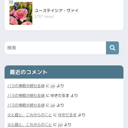
10
ユーステイシア・ヴァイ
2797 views
最近のコメント
バラの季節が終わる頃
に
jiji
より
バラの季節が終わる頃
に
ゆきだるま
より
バラの季節が終わる頃
に
jiji
より
父と庭と、これからのこと
に
ゆきだるま
より
父と庭と、これからのこと
に
jiji
より