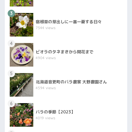
3
宿根草の芽出しに一喜一憂する日々
7544 views
4
ビオラのタネまきから開花まで
4904 views
5
北海道音更町のバラ農家 大野農園さん
4594 views
6
バラの季節【2023】
4019 views