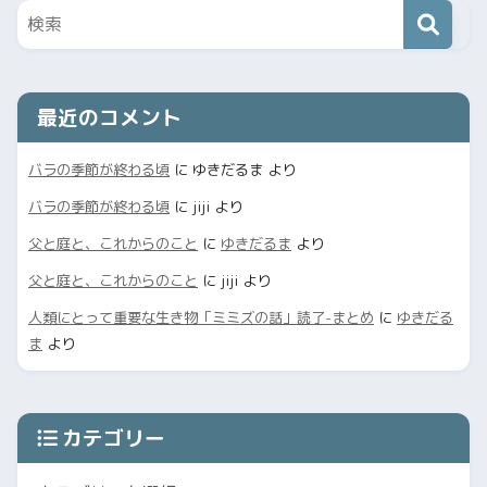
最近のコメント
バラの季節が終わる頃
に
ゆきだるま
より
バラの季節が終わる頃
に
jiji
より
父と庭と、これからのこと
に
ゆきだるま
より
父と庭と、これからのこと
に
jiji
より
人類にとって重要な生き物「ミミズの話」読了-まとめ
に
ゆきだる
ま
より
カテゴリー