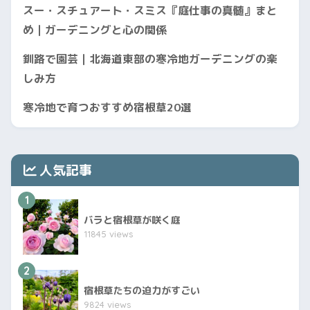
スー・スチュアート・スミス『庭仕事の真髄』まと
め｜ガーデニングと心の関係
釧路で園芸｜北海道東部の寒冷地ガーデニングの楽
しみ方
寒冷地で育つおすすめ宿根草20選
人気記事
1
バラと宿根草が咲く庭
11845 views
2
宿根草たちの迫力がすごい
9824 views