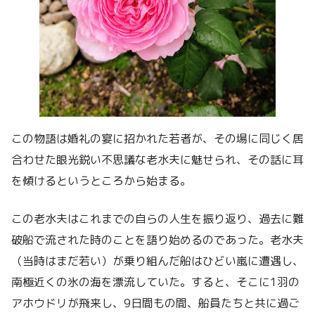
この物語は婚礼の宴に招かれた若者が、その場に同じく居
合わせた眼光鋭い不思議な老水夫に魅せられ、その話に耳
を傾けるというところから始まる。
この老水夫はこれまでの自らの人生を振り返り、過去に難
破船で流された時のことを語り始めるのであった。老水夫
（当時はまだ若い）が乗り組んだ船はひどい嵐に遭遇し、
南極近くの氷の海を漂流していた。すると、そこに1羽の
アホウドリが飛来し、9日間もの間、船員たちと共に過ご