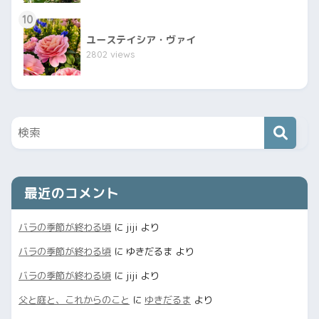
10
ユーステイシア・ヴァイ
2802 views
最近のコメント
バラの季節が終わる頃
に
jiji
より
バラの季節が終わる頃
に
ゆきだるま
より
バラの季節が終わる頃
に
jiji
より
父と庭と、これからのこと
に
ゆきだるま
より