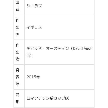
系
シュラブ
統
作
出
イギリス
国
作
デビッド・オースティン（David Aust
出
in）
者
発
表
2015年
年
花
ロマンチック系カップ咲
形