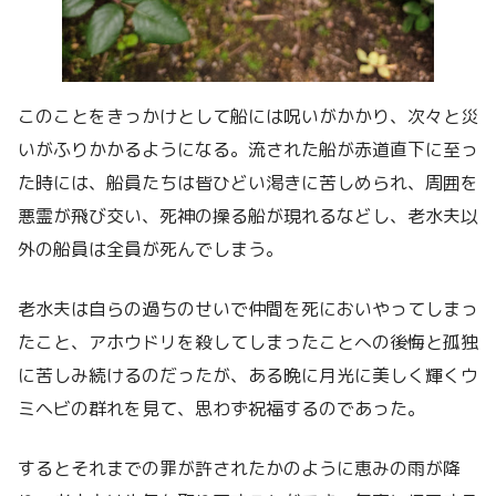
このことをきっかけとして船には呪いがかかり、次々と災
いがふりかかるようになる。流された船が赤道直下に至っ
た時には、船員たちは皆ひどい渇きに苦しめられ、周囲を
悪霊が飛び交い、死神の操る船が現れるなどし、老水夫以
外の船員は全員が死んでしまう。
老水夫は自らの過ちのせいで仲間を死においやってしまっ
たこと、アホウドリを殺してしまったことへの後悔と孤独
に苦しみ続けるのだったが、ある晩に月光に美しく輝くウ
ミヘビの群れを見て、思わず祝福するのであった。
するとそれまでの罪が許されたかのように恵みの雨が降