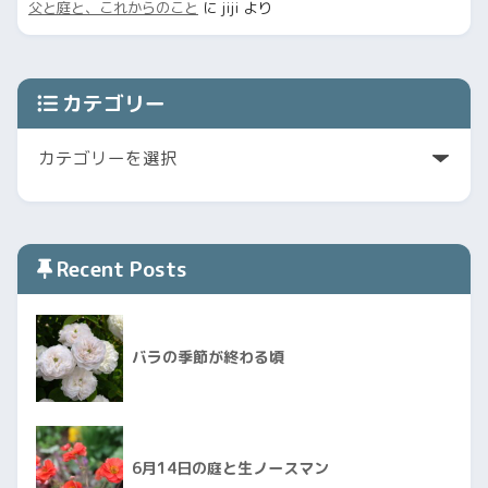
父と庭と、これからのこと
に
jiji
より
カテゴリー
Recent Posts
バラの季節が終わる頃
6月14日の庭と生ノースマン