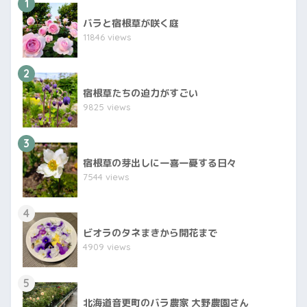
1
バラと宿根草が咲く庭
11846 views
2
宿根草たちの迫力がすごい
9825 views
3
宿根草の芽出しに一喜一憂する日々
7544 views
4
ビオラのタネまきから開花まで
4909 views
5
北海道音更町のバラ農家 大野農園さん