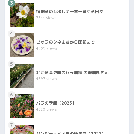
3
宿根草の芽出しに一喜一憂する日々
7544 views
4
ビオラのタネまきから開花まで
4909 views
5
北海道音更町のバラ農家 大野農園さん
4597 views
6
バラの季節【2023】
4020 views
7
パンジー・ビオラの種まき【2022】