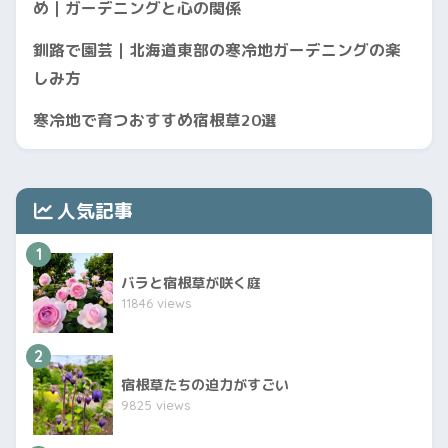
め｜ガーデニングと心の関係
釧路で園芸｜北海道東部の寒冷地ガーデニングの楽
しみ方
寒冷地で育つおすすめ宿根草20選
人気記事
1
バラと宿根草が咲く庭
11846 views
2
宿根草たちの迫力がすごい
9825 views