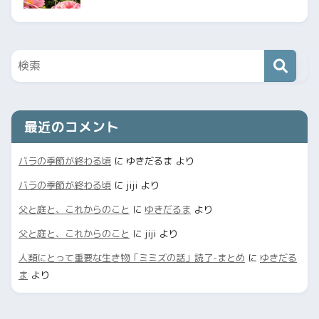
最近のコメント
バラの季節が終わる頃
に
ゆきだるま
より
バラの季節が終わる頃
に
jiji
より
父と庭と、これからのこと
に
ゆきだるま
より
父と庭と、これからのこと
に
jiji
より
人類にとって重要な生き物「ミミズの話」読了-まとめ
に
ゆきだる
ま
より