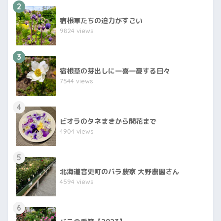
2
宿根草たちの迫力がすごい
9824 views
3
宿根草の芽出しに一喜一憂する日々
7544 views
4
ビオラのタネまきから開花まで
4904 views
5
北海道音更町のバラ農家 大野農園さん
4594 views
6