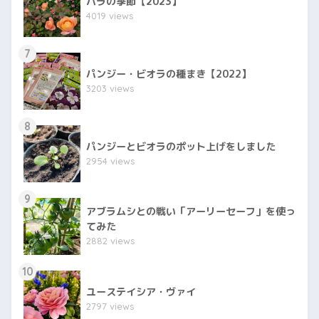
バラの季節【2023】
4019 views
7
パンジー・ビオラの種まき【2022】
3203 views
8
パンジーとビオラのポット上げをしました
2954 views
9
アブラムシとの戦い「アーリーセーフ」を使っ
てみた
2882 views
10
ユーステイシア・ヴァイ
2797 views