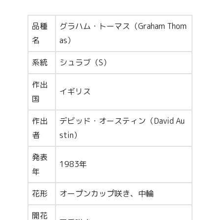
品種
グラハム・トーマス（Graham Thom
名
as）
系統
シュラブ（S）
作出
イギリス
国
作出
デビッド・オースティン（David Au
者
stin）
発表
1983年
年
花形
オープンカップ咲き、中輪
開花