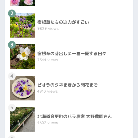
2
宿根草たちの迫力がすごい
9829 views
3
宿根草の芽出しに一喜一憂する日々
7544 views
4
ビオラのタネまきから開花まで
4910 views
5
北海道音更町のバラ農家 大野農園さん
4602 views