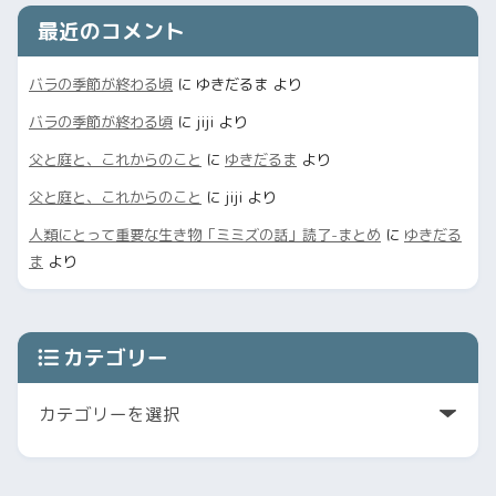
最近のコメント
バラの季節が終わる頃
に
ゆきだるま
より
バラの季節が終わる頃
に
jiji
より
父と庭と、これからのこと
に
ゆきだるま
より
父と庭と、これからのこと
に
jiji
より
人類にとって重要な生き物「ミミズの話」読了-まとめ
に
ゆきだる
ま
より
カテゴリー