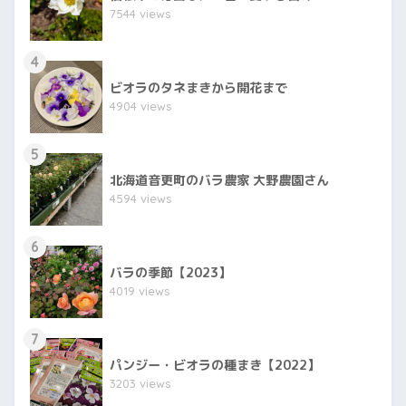
7544 views
4
ビオラのタネまきから開花まで
4904 views
5
北海道音更町のバラ農家 大野農園さん
4594 views
6
バラの季節【2023】
4019 views
7
パンジー・ビオラの種まき【2022】
3203 views