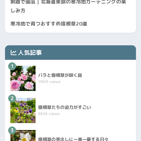
釧路で園芸｜北海道東部の寒冷地ガーデニングの楽
しみ方
寒冷地で育つおすすめ宿根草20選
人気記事
1
バラと宿根草が咲く庭
11845 views
2
宿根草たちの迫力がすごい
9824 views
3
宿根草の芽出しに一喜一憂する日々