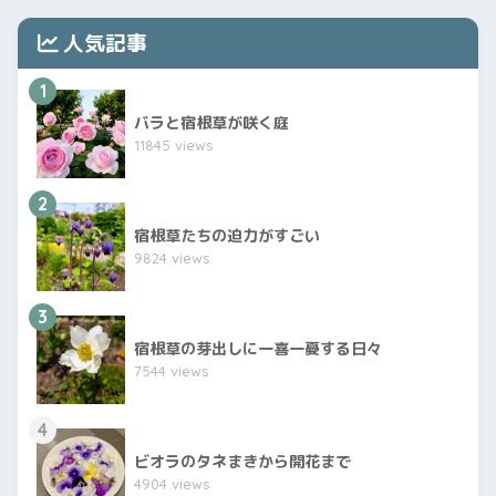
人気記事
1
バラと宿根草が咲く庭
11845 views
2
宿根草たちの迫力がすごい
9824 views
3
宿根草の芽出しに一喜一憂する日々
7544 views
4
ビオラのタネまきから開花まで
4904 views