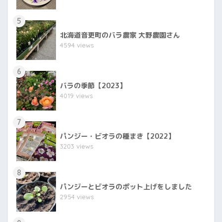
5
北海道音更町のバラ農家 大野農園さん
4594 views
6
バラの季節【2023】
4019 views
7
パンジー・ビオラの種まき【2022】
3203 views
8
パンジーとビオラのポット上げをしました
2954 views