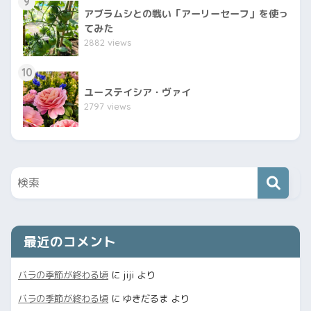
9
アブラムシとの戦い「アーリーセーフ」を使っ
てみた
2882 views
10
ユーステイシア・ヴァイ
2797 views
最近のコメント
バラの季節が終わる頃
に
jiji
より
バラの季節が終わる頃
に
ゆきだるま
より