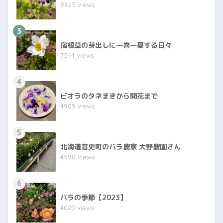
9825 views
3
宿根草の芽出しに一喜一憂する日々
7544 views
4
ビオラのタネまきから開花まで
4909 views
5
北海道音更町のバラ農家 大野農園さん
4598 views
6
バラの季節【2023】
4020 views